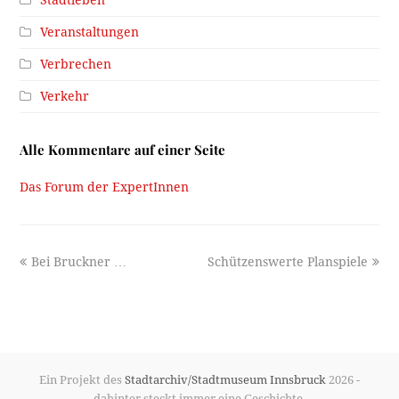
Veranstaltungen
Verbrechen
Verkehr
Alle Kommentare auf einer Seite
Das Forum der ExpertInnen
previous
next
Bei Bruckner …
Schützenswerte Planspiele
post:
post:
Ein Projekt des
Stadtarchiv/Stadtmuseum Innsbruck
2026 -
dahinter steckt immer eine Geschichte.