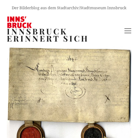
Der Bilderblog aus dem Stadtarchiv/Stadtmuseum Innsbruck
INNSBRUCK
O
ERINNERT SICH
M
M