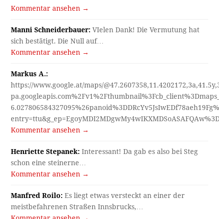
Kommentar ansehen →
Manni Schneiderbauer:
VIelen Dank! Die Vermutung hat
sich bestätigt. Die Null auf…
Kommentar ansehen →
Markus A.:
https://www.google.at/maps/@47.2607358,11.4202172,3a,41.5y
pa.googleapis.com%2Fv1%2Fthumbnail%3Fcb_client%3Dmap
6.027806584327095%26panoid%3DDRcYv5JsIwEDf78aeh19Fg%
entry=ttu&g_ep=EgoyMDI2MDgwMy4wIKXMDSoASAFQAw%3
Kommentar ansehen →
Henriette Stepanek:
Interessant! Da gab es also bei Steg
schon eine steinerne…
Kommentar ansehen →
Manfred Roilo:
Es liegt etwas versteckt an einer der
meistbefahrenen Straßen Innsbrucks,…
Kommentar ansehen →