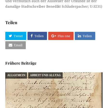
und vermutlich auch der Aussteller der Urkunde ist der
damalige Stadtschreiber Benedikt Schluderpacher; U-3231)
Teilen
Tweet
Teilen
Plus one
Teilen
Email
Frühere Beiträge
ALLGEMEIN
ARBEIT UND ALLTAG