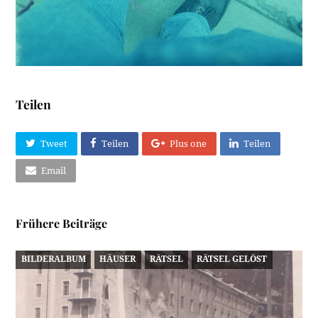
Teilen
Tweet
Teilen
Plus one
Teilen
Email
Frühere Beiträge
BILDERALBUM
HÄUSER
RÄTSEL
RÄTSEL GELÖST