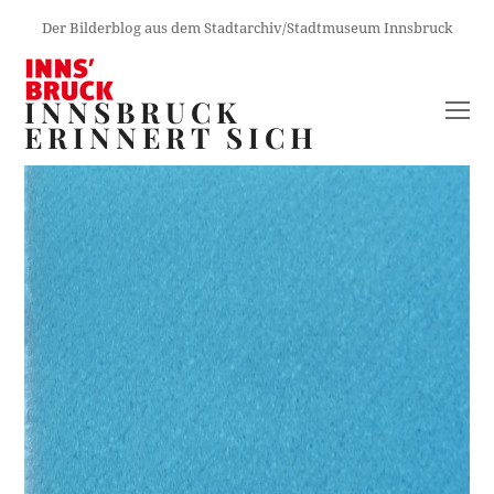
Der Bilderblog aus dem Stadtarchiv/Stadtmuseum Innsbruck
INNSBRUCK
O
ERINNERT SICH
M
M