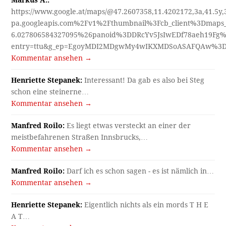
Markus A.:
https://www.google.at/maps/@47.2607358,11.4202172,3a,41.5y
pa.googleapis.com%2Fv1%2Fthumbnail%3Fcb_client%3Dmap
6.027806584327095%26panoid%3DDRcYv5JsIwEDf78aeh19Fg%
entry=ttu&g_ep=EgoyMDI2MDgwMy4wIKXMDSoASAFQAw%3
Kommentar ansehen →
Henriette Stepanek:
Interessant! Da gab es also bei Steg
schon eine steinerne…
Kommentar ansehen →
Manfred Roilo:
Es liegt etwas versteckt an einer der
meistbefahrenen Straßen Innsbrucks,…
Kommentar ansehen →
Manfred Roilo:
Darf ich es schon sagen - es ist nämlich in…
Kommentar ansehen →
Henriette Stepanek:
Eigentlich nichts als ein mords T H E
A T…