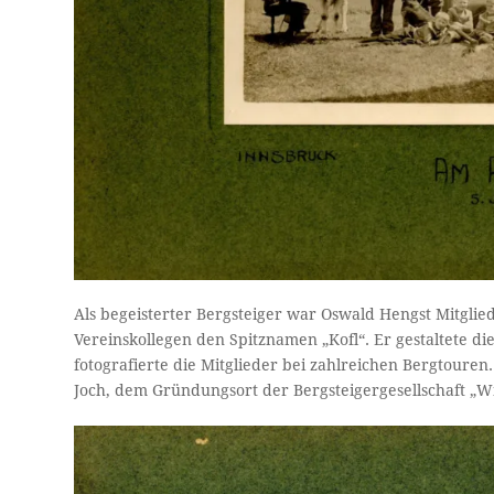
Als begeisterter Bergsteiger war Oswald Hengst Mitglied
Vereinskollegen den Spitznamen „Kofl“. Er gestaltete d
fotografierte die Mitglieder bei zahlreichen Bergtouren
Joch, dem Gründungsort der Bergsteigergesellschaft „W