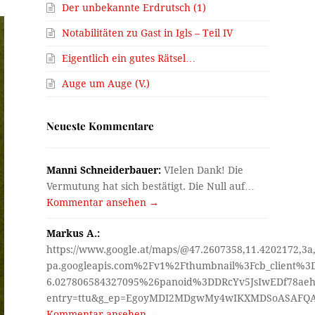
Der unbekannte Erdrutsch (1)
Notabilitäten zu Gast in Igls – Teil IV
Eigentlich ein gutes Rätsel…
Auge um Auge (V.)
Neueste Kommentare
Manni Schneiderbauer:
VIelen Dank! Die
Vermutung hat sich bestätigt. Die Null auf…
Kommentar ansehen →
Markus A.:
https://www.google.at/maps/@47.2607358,11.4202172,3a
pa.googleapis.com%2Fv1%2Fthumbnail%3Fcb_client%
6.027806584327095%26panoid%3DDRcYv5JsIwEDf78aeh
entry=ttu&g_ep=EgoyMDI2MDgwMy4wIKXMDSoASAF
Kommentar ansehen →