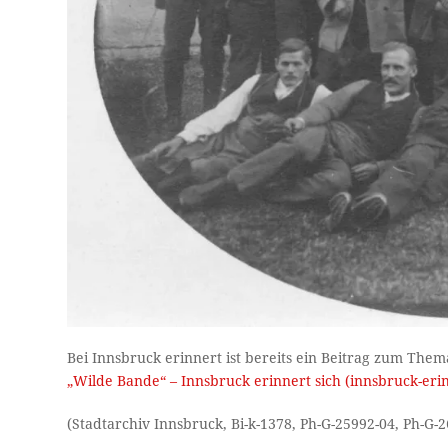
Bei Innsbruck erinnert ist bereits ein Beitrag zum The
„Wilde Bande“ – Innsbruck erinnert sich (innsbruck-erin
(Stadtarchiv Innsbruck, Bi-k-1378, Ph-G-25992-04, Ph-G-