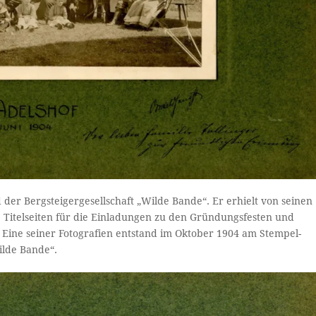
 der Bergsteigergesellschaft „Wilde Bande“. Er erhielt von seinen
ie Titelseiten für die Einladungen zu den Gründungsfesten und
. Eine seiner Fotografien entstand im Oktober 1904 am Stempel-
ilde Bande“.