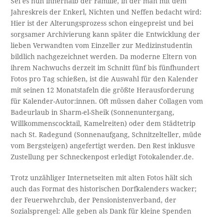
Sei es nun innerhalb der Familie, in der man mit dem
Jahreskreis der Enkerl, Nichten und Neffen bedacht wird:
Hier ist der Alterungsprozess schon eingepreist und bei
sorgsamer Archivierung kann später die Entwicklung der
lieben Verwandten vom Einzeller zur Medizinstudentin
bildlich nachgezeichnet werden. Da moderne Eltern von
ihrem Nachwuchs derzeit im Schnitt fünf bis fünfhundert
Fotos pro Tag schießen, ist die Auswahl für den Kalender
mit seinen 12 Monatstafeln die größte Herausforderung
für Kalender-Autor:innen. Oft müssen daher Collagen vom
Badeurlaub in Sharm-el-Sheik (Sonnenuntergang,
Willkommenscocktail, Kamelreiten) oder dem Städtetrip
nach St. Radegund (Sonnenaufgang, Schnitzelteller, müde
vom Bergsteigen) angefertigt werden. Den Rest inklusve
Zustellung per Schneckenpost erledigt Fotokalender.de.
Trotz unzähliger Internetseiten mit alten Fotos hält sich
auch das Format des historischen Dorfkalenders wacker;
der Feuerwehrclub, der Pensionistenverband, der
Sozialsprengel: Alle geben als Dank für kleine Spenden