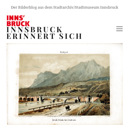
Der Bilderblog aus dem Stadtarchiv/Stadtmuseum Innsbruck
INNSBRUCK
O
ERINNERT SICH
M
M