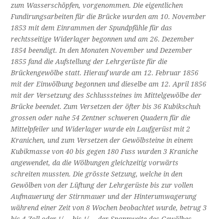
zum Wasserschöpfen, vorgenommen. Die eigentlichen
Fundirungsarbeiten für die Brücke wurden am 10. November
1853 mit dem Einrammen der Spundpfähle für das
rechtsseitige Widerlager begonnen und am 26. Dezember
1854 beendigt. In den Monaten November und Dezember
1855 fand die Aufstellung der Lehrgerüste für die
Brückengewölbe statt. Hierauf wurde am 12. Februar 1856
mit der Einwölbung begonnen und dieselbe am 12. April 1856
mit der Versetzung des Schlusssteines im Mittelgewölbe der
Brücke beendet. Zum Versetzen der öfter bis 36 Kubikschuh
grossen oder nahe 54 Zentner schweren Quadern für die
Mittelpfeiler und Widerlager wurde ein Laufgerüst mit 2
Kranichen, und zum Versetzen der Gewölbsteine in einem
Kubikmasse von 40 bis gegen 180 Fuss wurden 3 Kraniche
angewendet, da die Wölbungen gleichzeitig vorwärts
schreiten mussten. Die grösste Setzung, welche in den
Gewölben von der Lüftung der Lehrgerüste bis zur vollen
Aufmauerung der Stirnmauer und der Hinterumwagerung
während einer Zeit von 8 Wochen beobachtet wurde, betrug 3
bis 4 Zoll oder ¹/₁₄₄ bis ¹/₁₀₈ der Spannweite des Gewölbes.