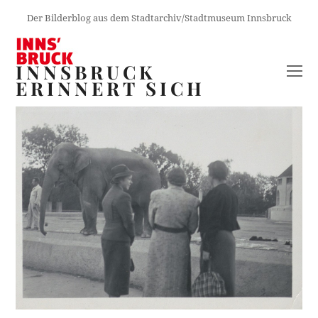
Der Bilderblog aus dem Stadtarchiv/Stadtmuseum Innsbruck
INNSBRUCK
O
ERINNERT SICH
M
M