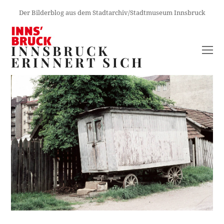
Der Bilderblog aus dem Stadtarchiv/Stadtmuseum Innsbruck
INNSBRUCK
O
ERINNERT SICH
M
M