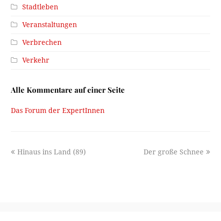
Stadtleben
Veranstaltungen
Verbrechen
Verkehr
Alle Kommentare auf einer Seite
Das Forum der ExpertInnen
previous
next
Hinaus ins Land (89)
Der große Schnee
post:
post:
Ein Projekt des
Stadtarchiv/Stadtmuseum Innsbruck
2026 -