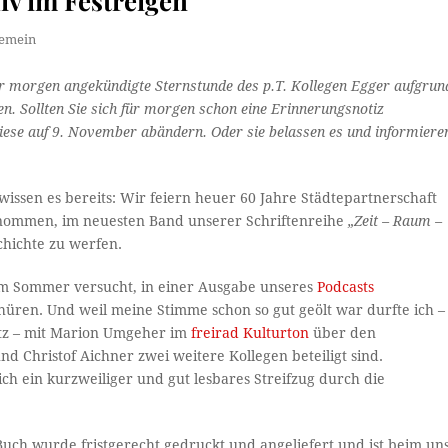
v im Festreigen
gemein
ür morgen angekündigte Sternstunde des p.T. Kollegen Egger aufgrun
. Sollten Sie sich für morgen schon eine Erinnerungsnotiz
diese auf 9. November abändern. Oder sie belassen es und informiere
wissen es bereits: Wir feiern heuer 60 Jahre Städtepartnerschaft
enommen, im neuesten Band unserer Schriftenreihe
„Zeit – Raum –
chichte zu werfen.
im Sommer versucht, in einer Ausgabe unseres
Podcasts
hüren. Und weil meine Stimme schon so gut geölt war durfte ich –
tz – mit Marion Umgeher im
freirad Kulturton
über den
d Christof Aichner zwei weitere Kollegen beteiligt sind.
ch ein kurzweiliger und gut lesbares Streifzug durch die
Buch wurde fristgerecht gedruckt und angeliefert und ist beim un