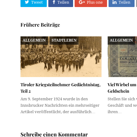
Tweet
Teilen
Plus one
Teilen
Frühere Beiträge
ALLGEMEIN
STADTLEBEN
ALLGEMEIN
Tiroler Kriegsteilnehmer Gedächtnistag,
Viel Wirbel um
Teil 2
Geldschein
Am 9. September 1924 wurde in den
Stellen Sie sich
Innsbrucker Nachrichten ein mehrseitiger
Geschäft und w
Artikel veröffentlicht, der ausführlich…
ihren…
Schreibe einen Kommentar