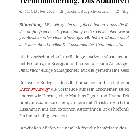
Terminänderung: Das Stadtarchi
11. Oktober 2023
Joachim Bürgschwentner
All
Eilmeldung
: Wie wir gestern erfahren haben, muss die f
der umfangreichen Tagesordnung leider verschoben werden
geschrieben oder einen Alarm gestellt haben, können Sie 
sich über die aktuellen Diskussionen des Gemeinderats.
Die historisch und kulturell einigermaßen Informierten 
mit Freiburg im Breisgau und haben das zum Anlass g
Innsbruck“
einige Schlaglichter auf die gemeinsame Ges
Der werte Kollege Tobias Rettenbacher und ich haben 
„Archivwürdig“
die Vorfreude auf sein Erscheinen zu sc
ebenso wie Herausgeber Matthias Egger und Hanna Fri
Jubiläumsband sprechen, an dem mit Christian Herbst un
Zusammen mit den externen Autor*innen ist es hoffentli
Partnerschaft geworden.
Inzwischen dürfen wir nämlich freudig bestätigen: das 