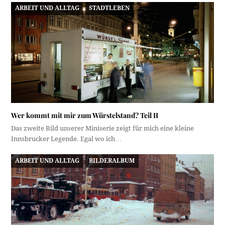
ARBEIT UND ALLTAG
STADTLEBEN
Wer kommt mit mir zum Würstelstand? Teil II
Das zweite Bild unserer Miniserie zeigt für mich eine kleine
Innsbrucker Legende. Egal wo ich…
ARBEIT UND ALLTAG
BILDERALBUM