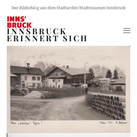
Der Bilderblog aus dem Stadtarchiv/Stadtmuseum Innsbruck
INNSBRUCK
O
ERINNERT SICH
M
M