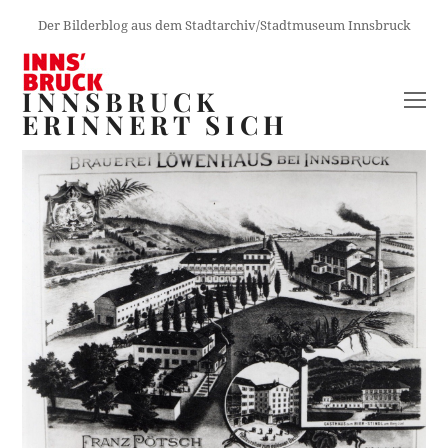
Der Bilderblog aus dem Stadtarchiv/Stadtmuseum Innsbruck
INNSBRUCK
O
ERINNERT SICH
M
M