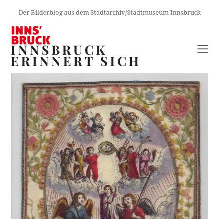
Der Bilderblog aus dem Stadtarchiv/Stadtmuseum Innsbruck
INNSBRUCK
O
ERINNERT SICH
M
M