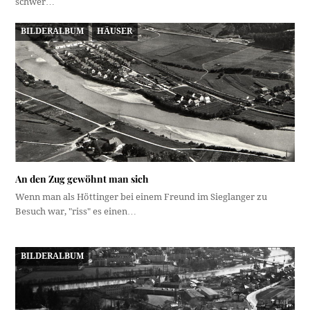
schwer…
BILDERALBUM
HÄUSER
An den Zug gewöhnt man sich
Wenn man als Höttinger bei einem Freund im Sieglanger zu
Besuch war, "riss" es einen…
BILDERALBUM