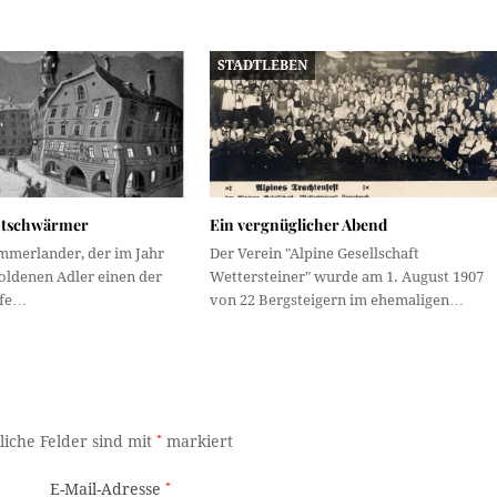
STADTLEBEN
htschwärmer
Ein vergnüglicher Abend
mmerlander, der im Jahr
Der Verein "Alpine Gesellschaft
oldenen Adler einen der
Wettersteiner" wurde am 1. August 1907
öfe…
von 22 Bergsteigern im ehemaligen…
liche Felder sind mit
*
markiert
E-Mail-Adresse
*