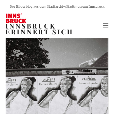
Der Bilderblog aus dem Stadtarchiv/Stadtmuseum Innsbruck
INNSBRUCK
O
ERINNERT SICH
M
M