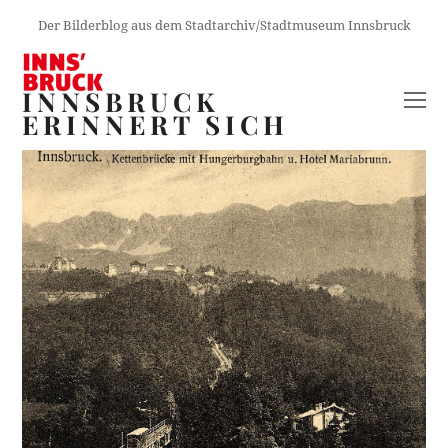
Der Bilderblog aus dem Stadtarchiv/Stadtmuseum Innsbruck
INNSBRUCK
O
ERINNERT SICH
M
M