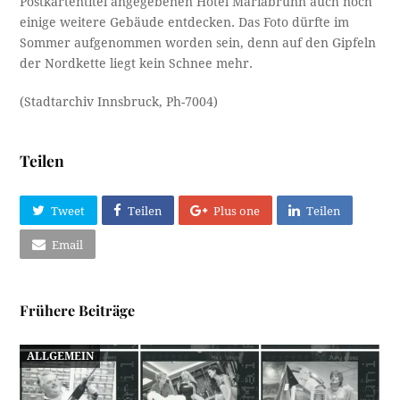
Postkartentitel angegebenen Hotel Mariabrunn auch noch
einige weitere Gebäude entdecken. Das Foto dürfte im
Sommer aufgenommen worden sein, denn auf den Gipfeln
der Nordkette liegt kein Schnee mehr.
(Stadtarchiv Innsbruck, Ph-7004)
Teilen
Tweet
Teilen
Plus one
Teilen
Email
Frühere Beiträge
ALLGEMEIN