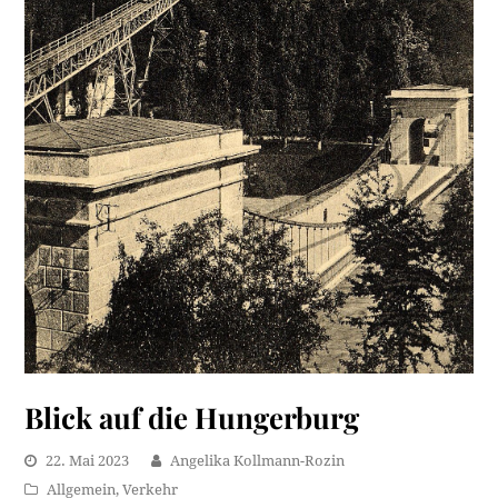
Blick auf die Hungerburg
22. Mai 2023
Angelika Kollmann-Rozin
Allgemein
,
Verkehr