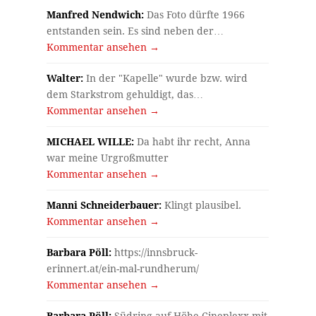
Manfred Nendwich:
Das Foto dürfte 1966
entstanden sein. Es sind neben der…
Kommentar ansehen →
Walter:
In der "Kapelle" wurde bzw. wird
dem Starkstrom gehuldigt, das…
Kommentar ansehen →
MICHAEL WILLE:
Da habt ihr recht, Anna
war meine Urgroßmutter
Kommentar ansehen →
Manni Schneiderbauer:
Klingt plausibel.
Kommentar ansehen →
Barbara Pöll:
https://innsbruck-
erinnert.at/ein-mal-rundherum/
Kommentar ansehen →
Barbara Pöll:
Südring auf Höhe Cineplexx mit