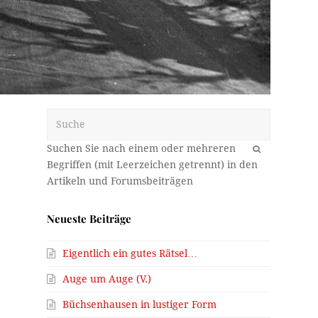
Suche
OK
Neueste Beiträge
Eigentlich ein gutes Rätsel…
Auge um Auge (V.)
Büchsenhausen in lustiger Form