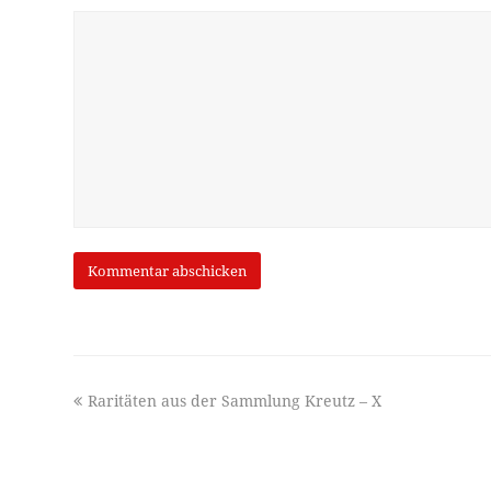
previous
Raritäten aus der Sammlung Kreutz – X
post: