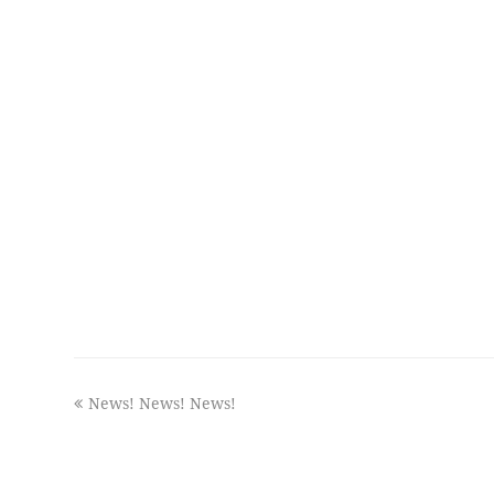
previous
News! News! News!
post: