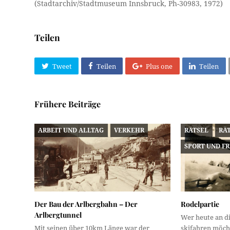
(Stadtarchiv/Stadtmuseum Innsbruck, Ph-30983, 1972)
Teilen
Tweet
Teilen
Plus one
Teilen
Frühere Beiträge
ARBEIT UND ALLTAG
VERKEHR
RÄTSEL
RÄ
SPORT UND FR
Der Bau der Arlbergbahn – Der
Rodelpartie
Arlbergtunnel
Wer heute an di
Mit seinen über 10km Länge war der
skifahren möcht