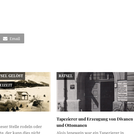
Email
TSEL GELÖST
RÄTSEL
EIZEIT
Tapezierer und Erzeugung von Divanen
und Ottomanen
eser Stelle rodeln oder
e, der kann dies nicht
Alois Jenewein war ein Tapezierer in