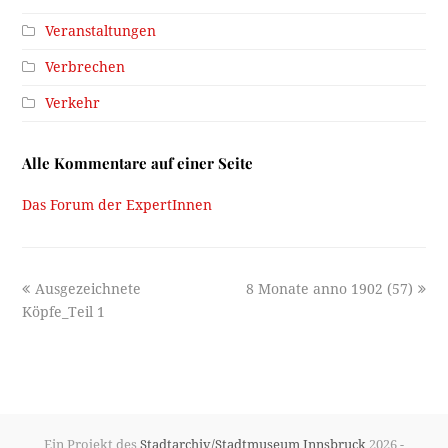
Veranstaltungen
Verbrechen
Verkehr
Alle Kommentare auf einer Seite
Das Forum der ExpertInnen
previous
next
Ausgezeichnete
8 Monate anno 1902 (57)
post:
post:
Köpfe_Teil 1
Ein Projekt des
Stadtarchiv/Stadtmuseum Innsbruck
2026 -