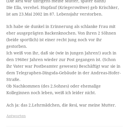
(Die Resi war übrigens meine Mutter, später dann)
Die Ella, verehel. Hupfauf (Kriegerswitwe) geb Krischker,
ist am 23.Mai 2002 im 87. Lebensjahr verstorben.
Ich habe sie dunkel in Erinnerung als schlanke Frau mit
eher ausgeprägten Backenknochen. Von ihren 2 Söhnen
(beide sportlich) ist einer recht jung noch vor ihr
gestorben.
Ich weiß von ihr, daß sie (wie in jungen Jahren!) auch in
den 1960er Jahren wieder zur Post gegangen ist. (Schon
ihr Vater war Postbeamter gewesen) Beschäftigt war sie in
dem Telegraphen-Dingsda-Gebäude in der Andreas-Hofer-
Straße.
Ob Nachkommen (des 2.Sohnes) oder ehemalige
Kolleginnen noch leben, weiß ich leider nicht.
Ach ja: das 2.Lehrmädchen, die Resi, war meine Mutter.
Antworten