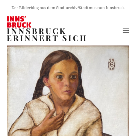
Der Bilderblog aus dem Stadtarchiv/Stadtmuseum Innsbruck
INNSBRUCK
O
ERINNERT SICH
M
M