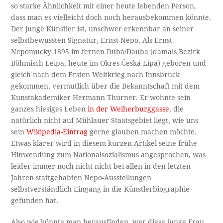
so starke Ähnlichkeit mit einer heute lebenden Person,
dass man es vielleicht doch noch herausbekommen könnte.
Der junge Künstler ist, unschwer erkennbar an seiner
selbstbewussten Signatur, Ernst Nepo. Als Ernst
Nepomucky 1895 im fernen Dubá/Dauba (damals Bezirk
Böhmisch Leipa, heute im Okres Česká Lípa) geboren und
gleich nach dem Ersten Weltkrieg nach Innsbruck
gekommen, vermutlich über die Bekanntschaft mit dem
Kunstakademiker Hermann Thurner. Er wohnte sein
ganzes hiesiges Leben
in der Weiherburggasse
, die
natürlich nicht auf Mühlauer Staatsgebiet liegt, wie uns
sein
Wikipedia-Eintrag
gerne glauben machen möchte.
Etwas klarer wird in diesem kurzen Artikel seine frühe
Hinwendung zum Nationalsozialismus angesprochen, was
leider immer noch nicht nicht bei allen in den letzten
Jahren stattgehabten Nepo-Ausstellungen
selbstverständlich Eingang in die Künstlerbiographie
gefunden hat.
Also wie könnte man herausfinden, wer diese junge Frau