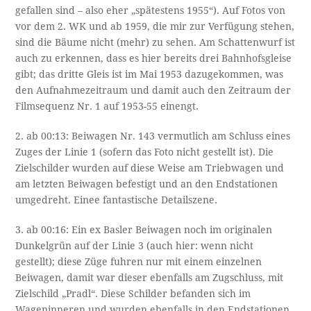
gefallen sind – also eher „spätestens 1955“). Auf Fotos von
vor dem 2. WK und ab 1959, die mir zur Verfügung stehen,
sind die Bäume nicht (mehr) zu sehen. Am Schattenwurf ist
auch zu erkennen, dass es hier bereits drei Bahnhofsgleise
gibt; das dritte Gleis ist im Mai 1953 dazugekommen, was
den Aufnahmezeitraum und damit auch den Zeitraum der
Filmsequenz Nr. 1 auf 1953-55 einengt.
2. ab 00:13: Beiwagen Nr. 143 vermutlich am Schluss eines
Zuges der Linie 1 (sofern das Foto nicht gestellt ist). Die
Zielschilder wurden auf diese Weise am Triebwagen und
am letzten Beiwagen befestigt und an den Endstationen
umgedreht. Einee fantastische Detailszene.
3. ab 00:16: Ein ex Basler Beiwagen noch im originalen
Dunkelgrün auf der Linie 3 (auch hier: wenn nicht
gestellt); diese Züge fuhren nur mit einem einzelnen
Beiwagen, damit war dieser ebenfalls am Zugschluss, mit
Zielschild „Pradl“. Diese Schilder befanden sich im
Wageninneren und wurden ebenfalls in den Endstationen