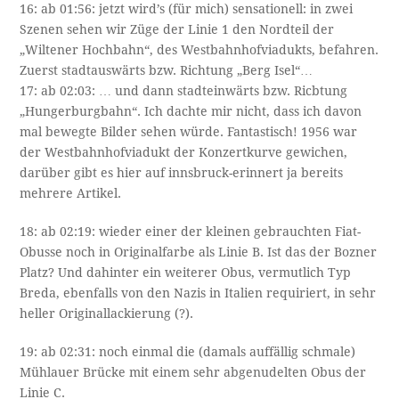
16: ab 01:56: jetzt wird’s (für mich) sensationell: in zwei
Szenen sehen wir Züge der Linie 1 den Nordteil der
„Wiltener Hochbahn“, des Westbahnhofviadukts, befahren.
Zuerst stadtauswärts bzw. Richtung „Berg Isel“…
17: ab 02:03: … und dann stadteinwärts bzw. Ricbtung
„Hungerburgbahn“. Ich dachte mir nicht, dass ich davon
mal bewegte Bilder sehen würde. Fantastisch! 1956 war
der Westbahnhofviadukt der Konzertkurve gewichen,
darüber gibt es hier auf innsbruck-erinnert ja bereits
mehrere Artikel.
18: ab 02:19: wieder einer der kleinen gebrauchten Fiat-
Obusse noch in Originalfarbe als Linie B. Ist das der Bozner
Platz? Und dahinter ein weiterer Obus, vermutlich Typ
Breda, ebenfalls von den Nazis in Italien requiriert, in sehr
heller Originallackierung (?).
19: ab 02:31: noch einmal die (damals auffällig schmale)
Mühlauer Brücke mit einem sehr abgenudelten Obus der
Linie C.