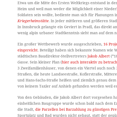
Etwa um die Mitte des Ersten Weltkriegs entstand in d
Heim und weil man weder die Möglichkeit einer Nieder
Soldaten sein wollte, bediente man sich für Planungen 
Kriegerheimstätte
. In jeder mittleren und größeren Stad
In Innsbruck gelangte ein Geviert in Pradl, das direkt 
wenig alpin urbaner Stadtkenntnis sieht man auf dem n
Ein großer Wettbewerb wurde ausgeschrieben,
16 Proj
eingereicht
. Beteiligt haben sich bekannte Namen wie
städtischen Baudirektor-Stellvertreters
Jakob Albert
(*1
Gasse
. Sein kleiner Plan (
hier auch interaktiv zu betrac
3 Zweifamilienhäuser, von denen ein Viertel auch noch
Straßen, die heute Landseestraße, Koflerstraße, Mitter
und Hans-Sachs-Straße heißen und ziemlich genau dem 
von keinem Taxler auf Anhieb gefunden werden weil es ta
Von den Gebäuden, die Jakob Albert dort vorgesehen hat
einheitlichen Baugruppe wurde schon bald nach dem Er
die Stadt,
die Parzellen bei Barzahlung zu günstigen Pr
Sportplatz und Bad wurden nicht gebaut, statt der gepl