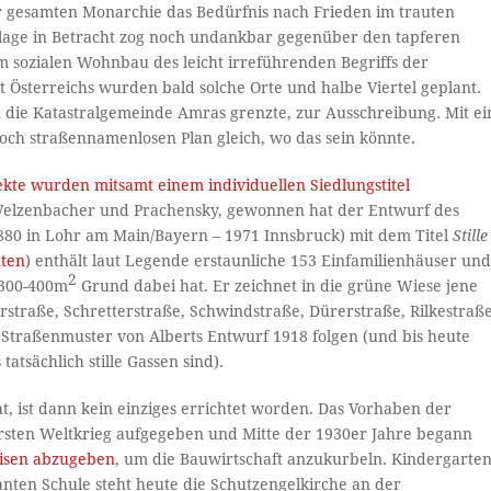
er gesamten Monarchie das Bedürfnis nach Frieden im trauten
lage in Betracht zog noch undankbar gegenüber den tapferen
im sozialen Wohnbau des leicht irreführenden Begriffs der
t Österreichs wurden bald solche Orte und halbe Viertel geplant.
an die Katastralgemeinde Amras grenzte, zur Ausschreibung. Mit ei
och straßennamenlosen Plan gleich, wo das sein könnte.
ekte wurden mitsamt einem individuellen Siedlungstitel
 Welzenbacher und Prachensky, gewonnen hat der Entwurf des
880 in Lohr am Main/Bayern – 1971 Innsbruck) mit dem Titel
Stille
hten
) enthält laut Legende erstaunliche 153 Einfamilienhäuser un
2
 300-400m
Grund dabei hat. Er zeichnet in die grüne Wiese jene
erstraße, Schretterstraße, Schwindstraße, Dürerstraße, Rilkestraß
Straßenmuster von Alberts Entwurf 1918 folgen (und bis heute
tsächlich stille Gassen sind).
, ist dann kein einziges errichtet worden. Das Vorhaben der
sten Weltkrieg aufgegeben und Mitte der 1930er Jahre begann
eisen abzugeben
, um die Bauwirtschaft anzukurbeln. Kindergarten
anten Schule steht heute die Schutzengelkirche an der