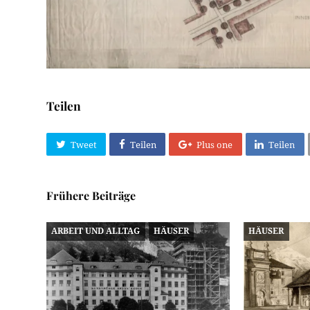
Teilen
Tweet
Teilen
Plus one
Teilen
Frühere Beiträge
ARBEIT UND ALLTAG
HÄUSER
HÄUSER