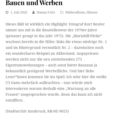
Bauen und Werben
1. Juli 2026
Hanna Fritz
Bilderalbum
,
Häuser
Dieses Bild ist wirklich ein Highlight: Fotograf Kurt Reuter
nimmt uns mit in die Baustellenwut der 1970er-Jahre
(genauer gesagt in das Jahr 1972). Die „Mariahilf-Pärke“
wachsen bereits in die Höhe: links die etwas niedrige Nr. 1
und im Hintergrund vermutlich Nr. 2 – dazwischen noch
ein wunderbares Beispiel an Altbestand. Angepriesen
werden nicht nur die neu entstehenden 273
Eigentumswohnungen – auch sonst bietet Bauzaun ja
bekanntlich genügend Werbefläche. Und hier liebe
Leser*innen kommen Sie ins Spiel: Ich sehe hier die weiße
(?) Gams mehrfach aufleuchten – nun würde mich
interessieren warum deshalb eine „Warnung an alle
Frauen“ ausgesprochen wurde, denn das kann ich nicht
entziffern…
(Stadtarchiv Innsbruck, KR-NE-9025)