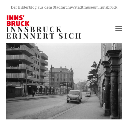
Der Bilderblog aus dem Stadtarchiv/Stadtmuseum Innsbruck
INNSBRUCK
O
ERINNERT SICH
M
M