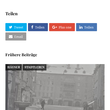
Teilen
Tweet
Teilen
Plus one
Teilen
Email
Frühere Beiträge
HÄUSER
STADTLEBEN