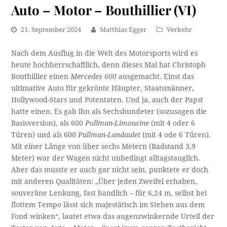
Auto – Motor – Bouthillier (VI)
21. September 2024
Matthias Egger
Verkehr
Nach dem Ausflug in die Welt des Motorsports wird es
heute hochherrschaftlich, denn dieses Mal hat Christoph
Bouthillier einen
Mercedes 600
ausgemacht. Einst das
ultimative Auto für gekrönte Häupter, Staatsmänner,
Hollywood-Stars und Potentaten. Und ja, auch der Papst
hatte einen. Es gab ihn als Sechshundeter (sozusagen die
Basisversion), als 600
Pullman-Limousine
(mit 4 oder 6
Türen) und als 600
Pullman-Landaulet
(mit 4 ode 6 Türen).
Mit einer Länge von über sechs Metern (Radstand 3,9
Meter) war der Wagen nicht unbedingt alltagstauglich.
Aber das musste er auch gar nicht sein, punktete er doch
mit anderen Qualitäten: „Über jeden Zweifel erhaben,
souveräne Lenkung, fast handlich – für 6,24 m, selbst bei
flottem Tempo lässt sich majestätisch im Stehen aus dem
Fond winken“, lautet etwa das augenzwinkernde Urteil der