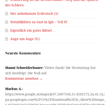
des Schlern
Der unbekannte Erdrutsch (1)
Notabilitäten zu Gast in Igls – Teil IV
Eigentlich ein gutes Rätsel…
Auge um Auge (V.)
Neueste Kommentare
Manni Schneiderbauer:
VIelen Dank! Die Vermutung hat
sich bestätigt. Die Null auf…
Kommentar ansehen →
Markus A.:
https://www.google.at/maps/@47.2607358,11.4202172,3a,41.5y
pa.googleapis.com%2Fv1%2Fthumbnail%3Fcb_client%3Dmap
6.027806584327095%26panoid%3DDRcYv5JsIwEDf78aeh19Fg%