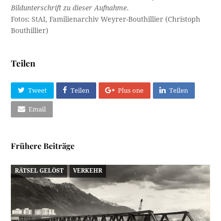
Bildunterschrift zu dieser Aufnahme
.
Fotos: StAI, Familienarchiv Weyrer-Bouthillier (Christoph
Bouthillier)
Teilen
Tweet
Teilen
Plus one
Teilen
Email
Frühere Beiträge
RÄTSEL GELÖST
VERKEHR