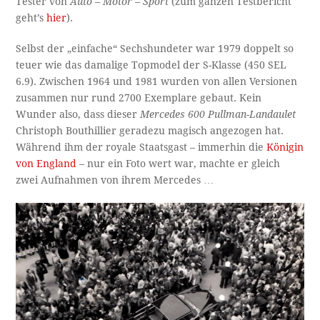
Tester von
Auto – Motor – Sport
(zum ganzen Testbericht
geht’s
hier
).
Selbst der „einfache“ Sechshundeter war 1979 doppelt so
teuer wie das damalige Topmodel der S-Klasse (450 SEL
6.9). Zwischen 1964 und 1981 wurden von allen Versionen
zusammen nur rund 2700 Exemplare gebaut. Kein
Wunder also, dass dieser
Mercedes 600 Pullman-Landaulet
Christoph Bouthillier geradezu magisch angezogen hat.
Während ihm der royale Staatsgast – immerhin die
Königin
von England
– nur ein Foto wert war, machte er gleich
zwei Aufnahmen von ihrem Mercedes …