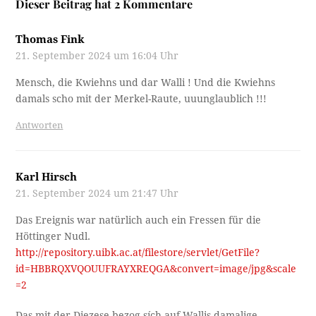
Dieser Beitrag hat 2 Kommentare
Thomas Fink
21. September 2024 um 16:04 Uhr
Mensch, die Kwiehns und dar Walli ! Und die Kwiehns
damals scho mit der Merkel-Raute, uuunglaublich !!!
Antworten
Karl Hirsch
21. September 2024 um 21:47 Uhr
Das Ereignis war natürlich auch ein Fressen für die
Höttinger Nudl.
http://repository.uibk.ac.at/filestore/servlet/GetFile?
id=HBBRQXVQOUUFRAYXREQGA&convert=image/jpg&scale
=2
Das mit der Diezese bezog sích auf Wallis damalige