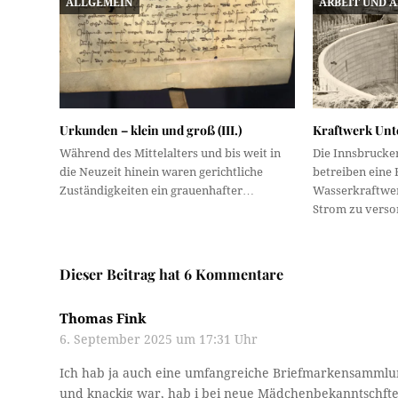
ALLGEMEIN
ARBEIT UND 
Urkunden – klein und groß (III.)
Kraftwerk Unte
Während des Mittelalters und bis weit in
Die Innsbrucke
die Neuzeit hinein waren gerichtliche
betreiben eine
Zuständigkeiten ein grauenhafter…
Wasserkraftwer
Strom zu verso
Dieser Beitrag hat 6 Kommentare
Thomas Fink
6. September 2025 um 17:31 Uhr
Ich hab ja auch eine umfangreiche Briefmarkensammlung
und knackig war, hab i bei neue Mädchenbekanntschften