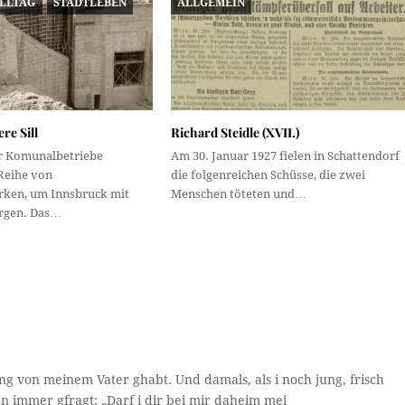
ALLTAG
STADTLEBEN
ALLGEMEIN
re Sill
Richard Steidle (XVII.)
r Komunalbetriebe
Am 30. Januar 1927 fielen in Schattendorf
 Reihe von
die folgenreichen Schüsse, die zwei
ken, um Innsbruck mit
Menschen töteten und…
rgen. Das…
 von meinem Vater ghabt. Und damals, als i noch jung, frisch
 immer gfragt: „Darf i dir bei mir daheim mei