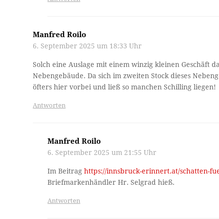
Manfred Roilo
6. September 2025 um 18:33 Uhr
Solch eine Auslage mit einem winzig kleinen Geschäft 
Nebengebäude. Da sich im zweiten Stock dieses Nebenge
öfters hier vorbei und ließ so manchen Schilling liegen!
Antworten
Manfred Roilo
6. September 2025 um 21:55 Uhr
Im Beitrag
https://innsbruck-erinnert.at/schatten-fue
Briefmarkenhändler Hr. Selgrad hieß.
Antworten