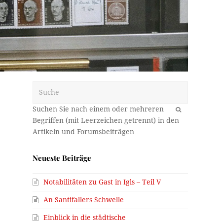
Suche
OK
Neueste Beiträge
Notabilitäten zu Gast in Igls – Teil V
An Santifallers Schwelle
Einblick in die städtische