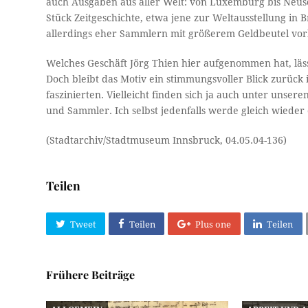
auch Ausgaben aus aller Welt: von Luxemburg bis Neusee
Stück Zeitgeschichte, etwa jene zur Weltausstellung in 
allerdings eher Sammlern mit größerem Geldbeutel vorb
Welches Geschäft Jörg Thien hier aufgenommen hat, lässt
Doch bleibt das Motiv ein stimmungsvoller Blick zurück
faszinierten. Vielleicht finden sich ja auch unter uns
und Sammler. Ich selbst jedenfalls werde gleich wieder
(Stadtarchiv/Stadtmuseum Innsbruck, 04.05.04-136)
Teilen
Tweet
Teilen
Plus one
Teilen
Frühere Beiträge