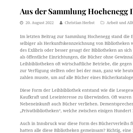
Aus der Sammlung Hochenegg 
20. August 2022
Christian Herbst
Arbeit und All
Im letzten Beitrag zur Sammlung Hochenegg stand die 
selbiger als Herkunftskennzeichnung von Bibliotheken wu
des Exlibris oder besser gesagt der Bibliotheken an si
als öffentliche Einrichtungen, die Bücher ohne Gewinn
Leihbibliotheken oft wirtschaftliche Betriebe, die geg
zur Verfügung stellten oder bei der man, ganz wie heute
zahlen musste, um auf alle Bücher eines Bücherkatalog
Diese Form der Leihbibliothek entstand wie die Lesege
Kaufkraft und Leseinteresse zu überwinden. Oft waren s
Nebeneinkunft auch Bücher verliehen. Dementsprechen
„Privatbibliotheken“, welche zwischen einigen Hunder
Auch in Innsbruck war diese Form des Bücherverleihs für
hatten alle diese Bibliotheken gemeinsam? Richtig, ein