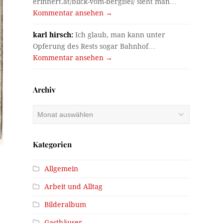
erinnert.at/blick-vom-bergisel/ sieht man…
Kommentar ansehen →
karl hirsch:
Ich glaub, man kann unter
Opferung des Rests sogar Bahnhof…
Kommentar ansehen →
Archiv
Archiv
Kategorien
Allgemein
Arbeit und Alltag
Bilderalbum
Gasthäuser