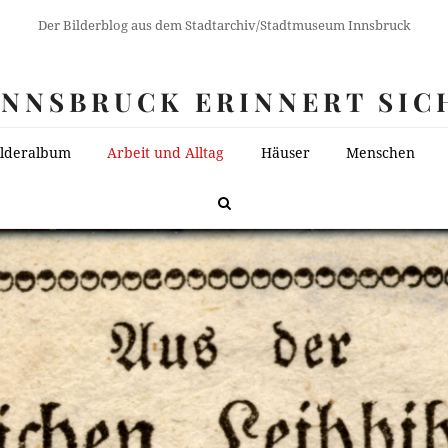
Der Bilderblog aus dem Stadtarchiv/Stadtmuseum Innsbruck
INNSBRUCK ERINNERT SIC
ilderalbum
Arbeit und Alltag
Häuser
Menschen