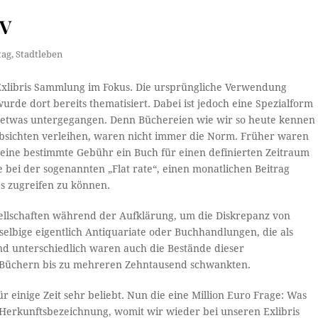
IV
tag
,
Stadtleben
Exlibris Sammlung im Fokus. Die ursprüngliche Verwendung
rde dort bereits thematisiert. Dabei ist jedoch eine Spezialform
ch etwas untergegangen. Denn Büchereien wie wir so heute kennen
absichten verleihen, waren nicht immer die Norm. Früher waren
en eine bestimmte Gebühr ein Buch für einen definierten Zeitraum
 bei der sogenannten „Flat rate“, einen monatlichen Beitrag
es zugreifen zu können.
sellschaften während der Aufklärung, um die Diskrepanz von
elbige eigentlich Antiquariate oder Buchhandlungen, die als
d unterschiedlich waren auch die Bestände dieser
t Büchern bis zu mehreren Zehntausend schwankten.
 einige Zeit sehr beliebt. Nun die eine Million Euro Frage: Was
e Herkunftsbezeichnung, womit wir wieder bei unseren Exlibris