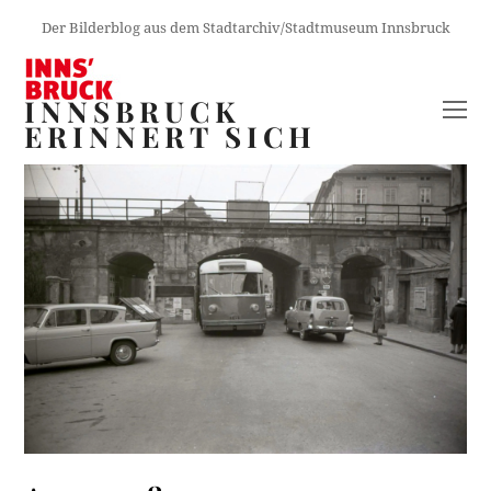
Der Bilderblog aus dem Stadtarchiv/Stadtmuseum Innsbruck
INNSBRUCK
O
ERINNERT SICH
M
M