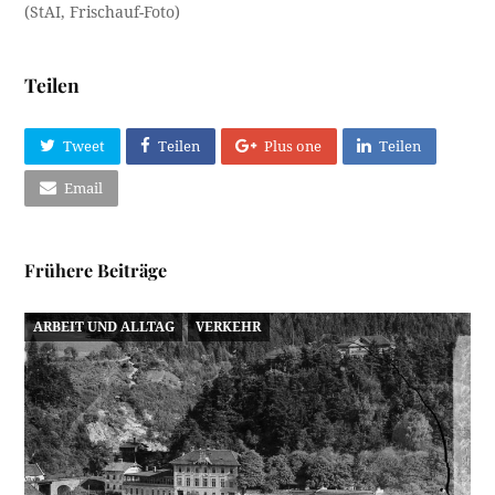
(StAI, Frischauf-Foto)
Teilen
Tweet
Teilen
Plus one
Teilen
Email
Frühere Beiträge
ARBEIT UND ALLTAG
VERKEHR