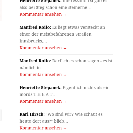
Henriette Stepanek:
Interessant! Da gab es
also bei Steg schon eine steinerne…
Kommentar ansehen →
Manfred Roilo:
Es liegt etwas versteckt an
einer der meistbefahrenen Straßen
Innsbrucks,…
Kommentar ansehen →
Manfred Roilo:
Darf ich es schon sagen - es ist
nämlich in…
Kommentar ansehen →
Henriette Stepanek:
Eigentlich nichts als ein
mords T H E A T…
Kommentar ansehen →
Karl Hirsch:
"Wo sind wir? Wie schaut es
heute dort aus?" blieb…
Kommentar ansehen →