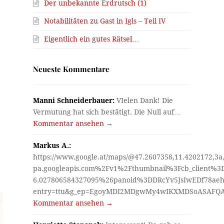
Der unbekannte Erdrutsch (1)
Notabilitäten zu Gast in Igls – Teil IV
e
Eigentlich ein gutes Rätsel…
Neueste Kommentare
Manni Schneiderbauer:
VIelen Dank! Die
Vermutung hat sich bestätigt. Die Null auf…
Kommentar ansehen →
Markus A.:
https://www.google.at/maps/@47.2607358,11.4202172,3a
pa.googleapis.com%2Fv1%2Fthumbnail%3Fcb_client%
6.027806584327095%26panoid%3DDRcYv5JsIwEDf78aeh
entry=ttu&g_ep=EgoyMDI2MDgwMy4wIKXMDSoASAF
Kommentar ansehen →