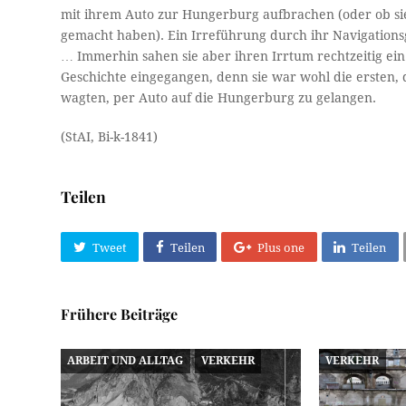
mit ihrem Auto zur Hungerburg aufbrachen (oder ob sie
gemacht haben). Ein Irreführung durch ihr Navigationsg
… Immerhin sahen sie aber ihren Irrtum rechtzeitig ein 
Geschichte eingegangen, denn sie war wohl die ersten, 
wagten, per Auto auf die Hungerburg zu gelangen.
(StAI, Bi-k-1841)
Teilen
Tweet
Teilen
Plus one
Teilen
Frühere Beiträge
ARBEIT UND ALLTAG
VERKEHR
VERKEHR