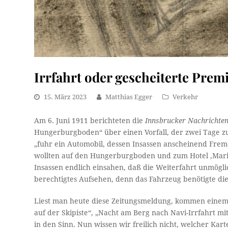
Irrfahrt oder gescheiterte Prem
15. März 2023
Matthias Egger
Verkehr
Am 6. Juni 1911 berichteten die
Innsbrucker Nachrichte
Hungerburgboden“ über einen Vorfall, der zwei Tage zu
„fuhr ein Automobil, dessen Insassen anschei­nend Frem
wollten auf den Hungerburgboden und zum Hotel ‚Maria
Insassen endlich einsahen, daß die Weiterfahrt unmögli
berechtigtes Aufsehen, denn das Fahrzeug benötigte die
Liest man heute diese Zeitungsmeldung, kommen einem g
auf der Skipiste“, „Nacht am Berg nach Navi-Irrfahrt m
in den Sinn. Nun wissen wir freilich nicht, welcher Kar