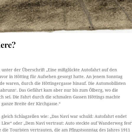
iere?
n
unter der Überschrift „Eine mißglückte Autofahrt auf den
vor in Hötting für Aufsehen gesorgt hatte. An jenem Sonntag
de waren, durch die Höttingergasse hinauf. Die Automobilisten
brunn‘. Das Gefährt kam aber nur bis zum Ölberg, wo die
ch sei. Die Fahrt durch die schmalen Gassen Höttings machte
 ganze Breite der Kirchgasse.“
leich Schlagzeilen wie: „Das Navi war schuld: Autofahrt endet
it Lkw“ oder „Dem Navi vertraut: Auto steckte auf Wanderweg fest
te die Touristen vertrauten, die am Pfingstsonntag des Jahres 1911