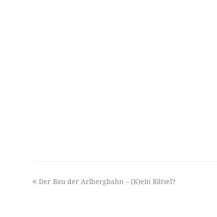
previous
Der Bau der Arlbergbahn – (K)ein Rätsel?
post: