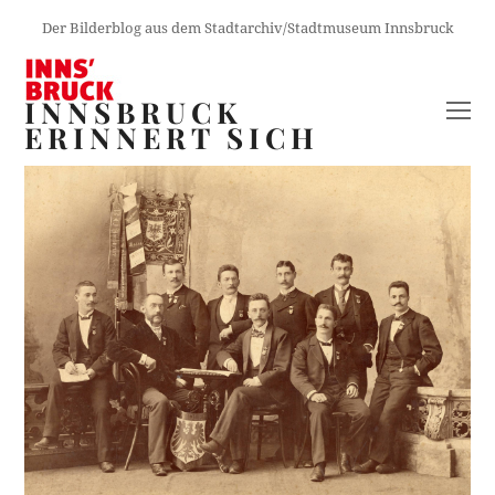
Der Bilderblog aus dem Stadtarchiv/Stadtmuseum Innsbruck
INNSBRUCK
O
ERINNERT SICH
M
M