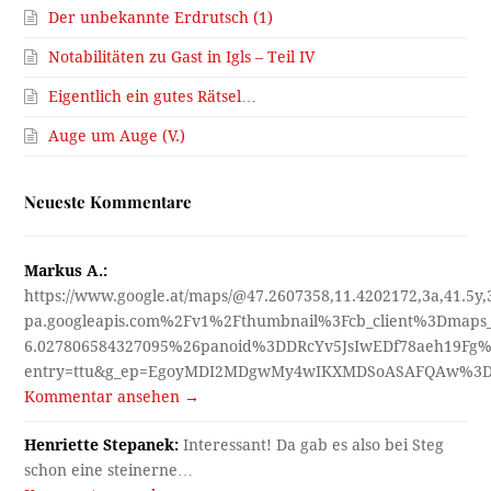
Der unbekannte Erdrutsch (1)
Notabilitäten zu Gast in Igls – Teil IV
Eigentlich ein gutes Rätsel…
Auge um Auge (V.)
Neueste Kommentare
Markus A.:
https://www.google.at/maps/@47.2607358,11.4202172,3a,41.5y
pa.googleapis.com%2Fv1%2Fthumbnail%3Fcb_client%3Dmap
6.027806584327095%26panoid%3DDRcYv5JsIwEDf78aeh19Fg%
entry=ttu&g_ep=EgoyMDI2MDgwMy4wIKXMDSoASAFQAw%3
Kommentar ansehen →
Henriette Stepanek:
Interessant! Da gab es also bei Steg
schon eine steinerne…