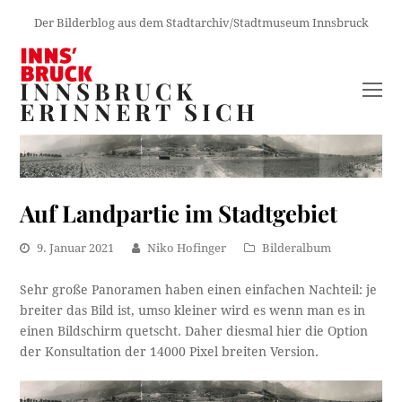
Der Bilderblog aus dem Stadtarchiv/Stadtmuseum Innsbruck
INNSBRUCK
O
ERINNERT SICH
M
M
Auf Landpartie im Stadtgebiet
9. Januar 2021
Niko Hofinger
Bilderalbum
Sehr große Panoramen haben einen einfachen Nachteil: je
breiter das Bild ist, umso kleiner wird es wenn man es in
einen Bildschirm quetscht. Daher diesmal hier die Option
der Konsultation der 14000 Pixel breiten Version.