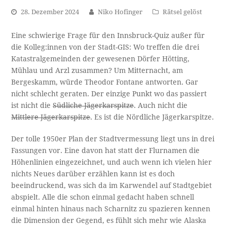
28. Dezember 2024
Niko Hofinger
Rätsel gelöst
Eine schwierige Frage für den Innsbruck-Quiz außer für
die Kolleg:innen von der Stadt-GIS: Wo treffen die drei
Katastralgemeinden der gewesenen Dörfer Hötting,
Mühlau und Arzl zusammen? Um Mitternacht, am
Bergeskamm, würde Theodor Fontane antworten. Gar
nicht schlecht geraten. Der einzige Punkt wo das passiert
ist nicht die
Südliche Jägerkarspitze
. Auch nicht die
Mittlere Jägerkarspitze
. Es ist die Nördliche Jägerkarspitze.
Der tolle 1950er Plan der Stadtvermessung liegt uns in drei
Fassungen vor. Eine davon hat statt der Flurnamen die
Höhenlinien eingezeichnet, und auch wenn ich vielen hier
nichts Neues darüber erzählen kann ist es doch
beeindruckend, was sich da im Karwendel auf Stadtgebiet
abspielt. Alle die schon einmal gedacht haben schnell
einmal hinten hinaus nach Scharnitz zu spazieren kennen
die Dimension der Gegend, es fühlt sich mehr wie Alaska