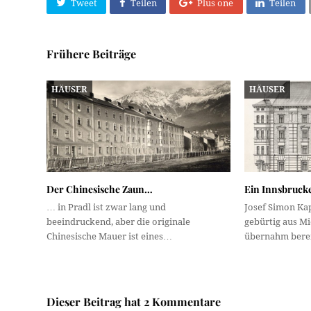
Tweet
Teilen
Plus one
Teilen
Frühere Beiträge
HÄUSER
HÄUSER
Der Chinesische Zaun…
Ein Innsbruck
… in Pradl ist zwar lang und
Josef Simon Kap
beeindruckend, aber die originale
gebürtig aus Mi
Chinesische Mauer ist eines…
übernahm berei
Dieser Beitrag hat 2 Kommentare