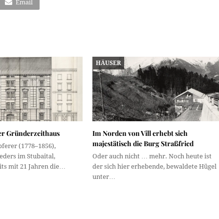
Email
HÄUSER
er Gründerzeithaus
Im Norden von Vill erhebt sich
majestätisch die Burg Straßfried
ferer (1778–1856),
eders im Stubaital,
Oder auch nicht … mehr. Noch heute ist
ts mit 21 Jahren die…
der sich hier erhebende, bewaldete Hügel
unter…