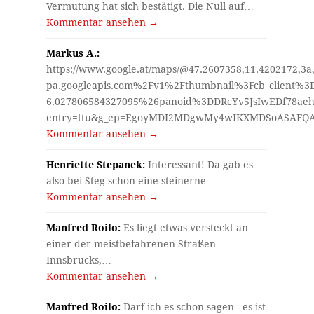
Vermutung hat sich bestätigt. Die Null auf…
Kommentar ansehen →
Markus A.:
https://www.google.at/maps/@47.2607358,11.4202172,3a
pa.googleapis.com%2Fv1%2Fthumbnail%3Fcb_client%
6.027806584327095%26panoid%3DDRcYv5JsIwEDf78aeh
entry=ttu&g_ep=EgoyMDI2MDgwMy4wIKXMDSoASAF
Kommentar ansehen →
Henriette Stepanek:
Interessant! Da gab es
also bei Steg schon eine steinerne…
Kommentar ansehen →
Manfred Roilo:
Es liegt etwas versteckt an
einer der meistbefahrenen Straßen
Innsbrucks,…
Kommentar ansehen →
Manfred Roilo:
Darf ich es schon sagen - es ist