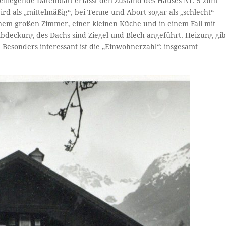
eiliegende Datenblatt erfasst den Zustand des Hauses Nr. 5 zum
d als „mittelmäßig“, bei Tenne und Abort sogar als „schlecht“
em großen Zimmer, einer kleinen Küche und in einem Fall mit
r Abdeckung des Dachs sind Ziegel und Blech angeführt. Heizung gib
 Besonders interessant ist die „Einwohnerzahl“: insgesamt