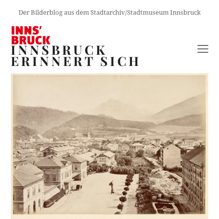
Der Bilderblog aus dem Stadtarchiv/Stadtmuseum Innsbruck
INNSBRUCK
O
ERINNERT SICH
M
M