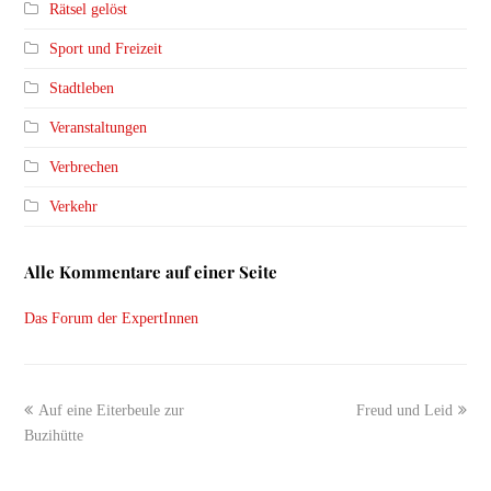
Rätsel gelöst
Sport und Freizeit
Stadtleben
Veranstaltungen
Verbrechen
Verkehr
Alle Kommentare auf einer Seite
Das Forum der ExpertInnen
previous
next
Auf eine Eiterbeule zur
Freud und Leid
post:
post:
Buzihütte