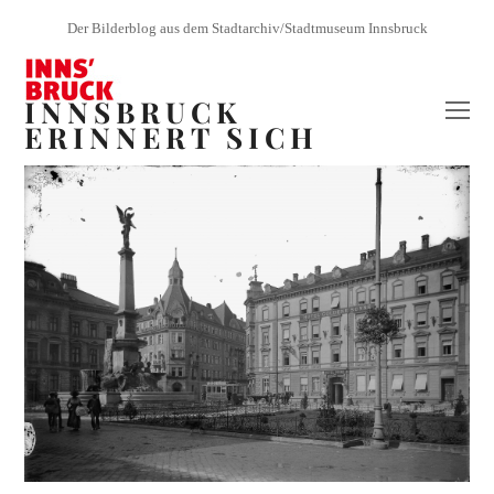
Der Bilderblog aus dem Stadtarchiv/Stadtmuseum Innsbruck
INNSBRUCK
O
ERINNERT SICH
Mo
M