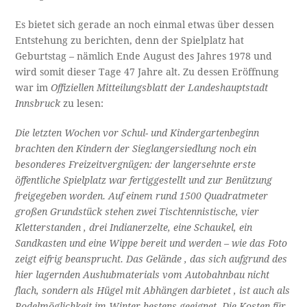
Es bietet sich gerade an noch einmal etwas über dessen
Entstehung zu berichten, denn der Spielplatz hat
Geburtstag – nämlich Ende August des Jahres 1978 und
wird somit dieser Tage 47 Jahre alt. Zu dessen Eröffnung
war im
Offiziellen Mitteilungsblatt der Landeshauptstadt
Innsbruck
zu lesen:
Die letzten Wochen vor Schul- und Kindergartenbeginn
brachten den Kindern der Sieglangersiedlung noch ein
besonderes Freizeitvergnügen: der langersehnte erste
öffentliche Spielplatz war fertiggestellt und zur Benützung
freigegeben worden. Auf einem rund 1500 Quadratmeter
großen Grundstück stehen zwei Tischtennistische, vier
Kletterstanden , drei Indianerzelte, eine Schaukel, ein
Sandkasten und eine Wippe bereit und werden – wie das Foto
zeigt eifrig beansprucht. Das Gelände , das sich aufgrund des
hier lagernden Aushubmaterials vom Autobahnbau nicht
flach, sondern als Hügel mit Abhängen darbietet , ist auch als
Rodelmöglichkeit im Winter bestens geeignet. Die Kosten für