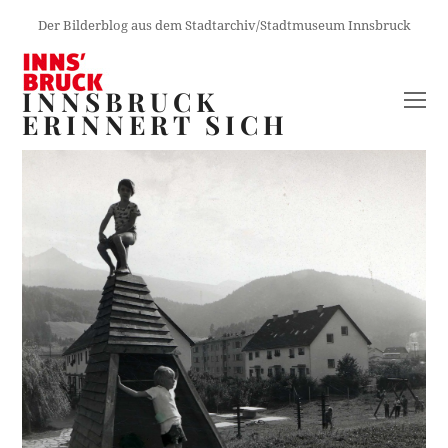
Der Bilderblog aus dem Stadtarchiv/Stadtmuseum Innsbruck
INNSBRUCK
O
ERINNERT SICH
M
M