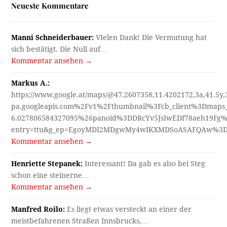
Neueste Kommentare
Manni Schneiderbauer:
VIelen Dank! Die Vermutung hat
sich bestätigt. Die Null auf…
Kommentar ansehen →
Markus A.:
https://www.google.at/maps/@47.2607358,11.4202172,3a,41.5y
pa.googleapis.com%2Fv1%2Fthumbnail%3Fcb_client%3Dmap
6.027806584327095%26panoid%3DDRcYv5JsIwEDf78aeh19Fg%
entry=ttu&g_ep=EgoyMDI2MDgwMy4wIKXMDSoASAFQAw%3
Kommentar ansehen →
Henriette Stepanek:
Interessant! Da gab es also bei Steg
schon eine steinerne…
Kommentar ansehen →
Manfred Roilo:
Es liegt etwas versteckt an einer der
meistbefahrenen Straßen Innsbrucks,…