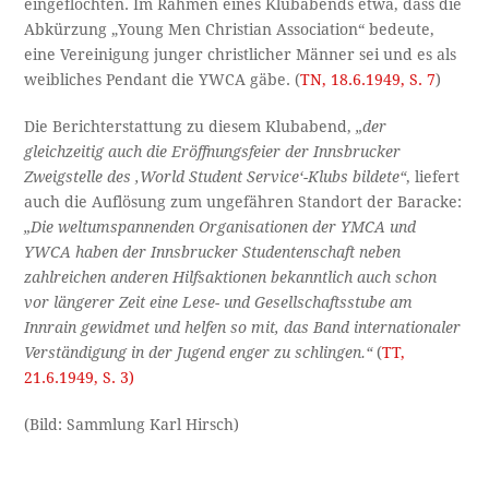
eingeflochten. Im Rahmen eines Klubabends etwa, dass die
Abkürzung „Young Men Christian Association“ bedeute,
eine Vereinigung junger christlicher Männer sei und es als
weibliches Pendant die YWCA gäbe. (
TN, 18.6.1949, S. 7
)
Die Berichterstattung zu diesem Klubabend,
„der
gleichzeitig auch die Eröffnungs­feier der Innsbrucker
Zweigstelle des ‚World Student Service‘-Klubs bildete“
, liefert
auch die Auflösung zum ungefähren Standort der Baracke:
„Die weltumspan­nenden Organisationen der YMCA und
YWCA haben der Innsbrucker Studentenschaft neben
zahlreichen anderen Hilfsaktionen bekanntlich auch schon
vor längerer Zeit eine Lese- und Gesellschaftsstube am
Innrain gewidmet und hel­fen so mit, das Band internationaler
Verständi­gung in der Jugend enger zu schlingen.“
(
TT,
21.6.1949, S. 3)
(Bild: Sammlung Karl Hirsch)