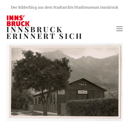
Der Bilderblog aus dem Stadtarchiv/Stadtmuseum Innsbruck
INNSBRUCK
O
ERINNERT SICH
M
M