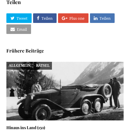
Teilen
Tweet
Teilen
Plus one
Teilen
Email
Frühere Beiträge
ALLGEMEIN
RÄTSEL
Hinaus ins Land (150)