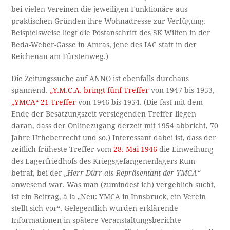
bei vielen Vereinen die jeweiligen Funktionäre aus
praktischen Gründen ihre Wohnadresse zur Verfügung.
Beispielsweise liegt die Postanschrift des SK Wilten in der
Beda-Weber-Gasse in Amras, jene des IAC statt in der
Reichenau am Fürstenweg.)
Die Zeitungssuche auf ANNO ist ebenfalls durchaus
spannend.
„Y.M.C.A. bringt fünf Treffer
von 1947 bis 1953,
„YMCA“ 21 Treffer
von 1946 bis 1954. (Die fast mit dem
Ende der Besatzungszeit versiegenden Treffer liegen
daran, dass der Onlinezugang derzeit mit 1954 abbricht, 70
Jahre Urheberrecht und so.) Interessant dabei ist, dass der
zeitlich früheste Treffer vom
28. Mai 1946
die Einweihung
des Lagerfriedhofs des Kriegsgefangenenlagers Rum
betraf, bei der
„Herr Dürr als Repräsentant der YMCA“
anwesend war. Was man (zumindest ich) vergeblich sucht,
ist ein Beitrag, à la „Neu: YMCA in Innsbruck, ein Verein
stellt sich vor“. Gelegentlich wurden erklärende
Informationen in spätere Veranstaltungsberichte