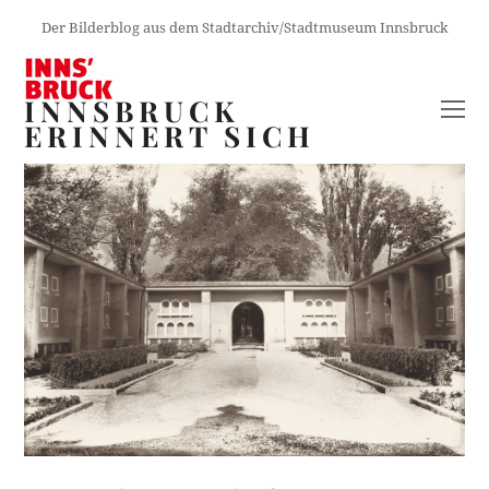
Der Bilderblog aus dem Stadtarchiv/Stadtmuseum Innsbruck
INNSBRUCK
O
ERINNERT SICH
M
M