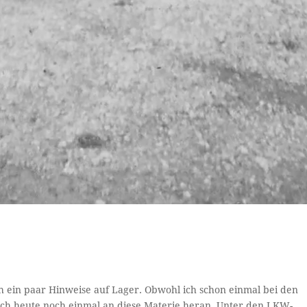
ch ein paar Hinweise auf Lager. Obwohl ich schon einmal bei den
ch heute noch einmal an diese Materie heran. Unter den LKW-