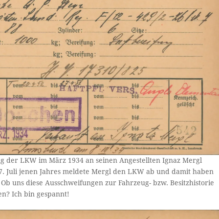
ing der LKW im März 1934 an seinen Angestellten Ignaz Mergl
27. Juli jenen Jahres meldete Mergl den LKW ab und damit haben
. Ob uns diese Ausschweifungen zur Fahrzeug- bzw. Besitzhistorie
en? Ich bin gespannt!