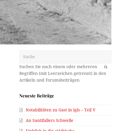
Suche
OK
Neueste Beiträge
Notabilitäten zu Gast in Igls – Teil V
An Santifallers Schwelle
Einblick in die städtische