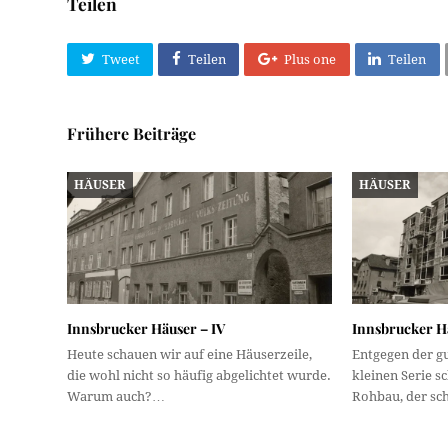
Teilen
Tweet
Teilen
Plus one
Teilen
Frühere Beiträge
HÄUSER
HÄUSER
Innsbrucker Häuser – IV
Innsbrucker H
Heute schauen wir auf eine Häuserzeile,
Entgegen der gu
die wohl nicht so häufig abgelichtet wurde.
kleinen Serie s
Warum auch?…
Rohbau, der s