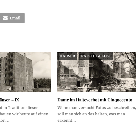
Email
HÄUSER
RÄTSEL GELÖST
äuser – IX
Dame im Halteverbot mit Cinquecento
ten Tradition dieser
Wenn man versucht Fotos zu beschreiben,
chauen wir heute auf einen
soll man sich an das halten, was man
chon…
erkennt…