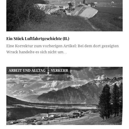
Ein Stück Luftfahrtgeschichte (II.)
Eine Korrektur zum vorherigen Artikel: Bei dem dort gezeigten
Wrack handelte es sich nicht um…
ARBEIT UND ALLTAG
VERKEHR