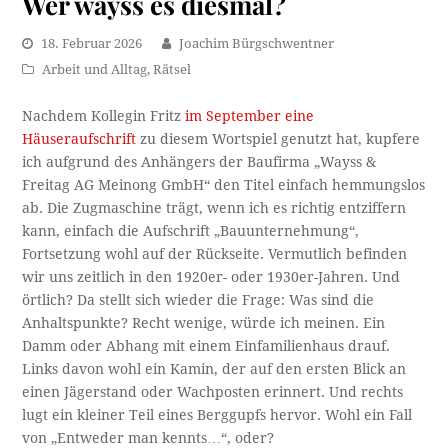
Wer wayss es diesmal?
18. Februar 2026
Joachim Bürgschwentner
Arbeit und Alltag
,
Rätsel
Nachdem Kollegin Fritz
im September eine
Häuseraufschrift
zu diesem Wortspiel genutzt hat, kupfere
ich aufgrund des Anhängers der Baufirma „Wayss &
Freitag AG Meinong GmbH“ den Titel einfach hemmungslos
ab. Die Zugmaschine trägt, wenn ich es richtig entziffern
kann, einfach die Aufschrift „Bauunternehmung“,
Fortsetzung wohl auf der Rückseite. Vermutlich befinden
wir uns zeitlich in den 1920er- oder 1930er-Jahren. Und
örtlich? Da stellt sich wieder die Frage: Was sind die
Anhaltspunkte? Recht wenige, würde ich meinen. Ein
Damm oder Abhang mit einem Einfamilienhaus drauf.
Links davon wohl ein Kamin, der auf den ersten Blick an
einen Jägerstand oder Wachposten erinnert. Und rechts
lugt ein kleiner Teil eines Berggupfs hervor. Wohl ein Fall
von „Entweder man kennts…“, oder?