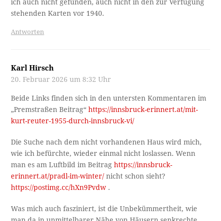
ich auch nicht gefunden, auch nicht in den zur Verfügung
stehenden Karten vor 1940.
Antworten
Karl Hirsch
20. Februar 2026 um 8:32 Uhr
Beide Links finden sich in den untersten Kommentaren im
„Premstraßen Beitrag“
https://innsbruck-erinnert.at/mit-
kurt-reuter-1955-durch-innsbruck-vi/
Die Suche nach dem nicht vorhandenen Haus wird mich,
wie ich befürchte, wieder einmal nicht loslassen. Wenn
man es am Luftbild im Beitrag
https://innsbruck-
erinnert.at/pradl-im-winter/
nicht schon sieht?
https://postimg.cc/hXn9Pvdw
.
Was mich auch fasziniert, ist die Unbekümmertheit, wie
man da in unmittelbarer Nähe von Häusern senkrechte