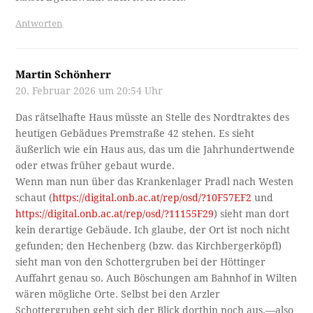
Antworten
Martin Schönherr
20. Februar 2026 um 20:54 Uhr
Das rätselhafte Haus müsste an Stelle des Nordtraktes des
heutigen Gebädues Premstraße 42 stehen. Es sieht
äußerlich wie ein Haus aus, das um die Jahrhundertwende
oder etwas früher gebaut wurde.
Wenn man nun über das Krankenlager Pradl nach Westen
schaut (
https://digital.onb.ac.at/rep/osd/?10F57EF2
und
https://digital.onb.ac.at/rep/osd/?11155F29
) sieht man dort
kein derartige Gebäude. Ich glaube, der Ort ist noch nicht
gefunden; den Hechenberg (bzw. das Kirchbergerköpfl)
sieht man von den Schottergruben bei der Höttinger
Auffahrt genau so. Auch Böschungen am Bahnhof in Wilten
wären mögliche Orte. Selbst bei den Arzler
Schottergruben geht sich der Blick dorthin noch aus.—also