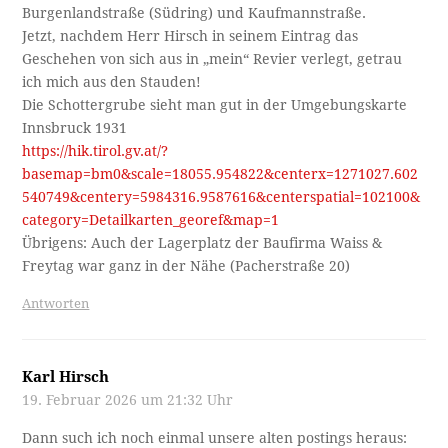
Burgenlandstraße (Südring) und Kaufmannstraße.
Jetzt, nachdem Herr Hirsch in seinem Eintrag das
Geschehen von sich aus in „mein“ Revier verlegt, getrau
ich mich aus den Stauden!
Die Schottergrube sieht man gut in der Umgebungskarte
Innsbruck 1931
https://hik.tirol.gv.at/?
basemap=bm0&scale=18055.954822&centerx=1271027.602
540749&centery=5984316.9587616&centerspatial=102100&
category=Detailkarten_georef&map=1
Übrigens: Auch der Lagerplatz der Baufirma Waiss &
Freytag war ganz in der Nähe (Pacherstraße 20)
Antworten
Karl Hirsch
19. Februar 2026 um 21:32 Uhr
Dann such ich noch einmal unsere alten postings heraus: