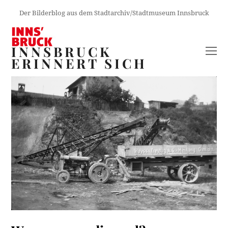
Der Bilderblog aus dem Stadtarchiv/Stadtmuseum Innsbruck
INNSBRUCK
O
ERINNERT SICH
M
M