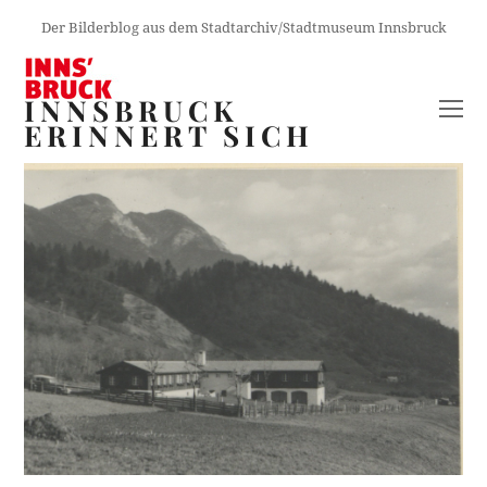
Der Bilderblog aus dem Stadtarchiv/Stadtmuseum Innsbruck
INNSBRUCK
O
ERINNERT SICH
M
M