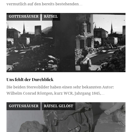
vermutlich auf den bereits bestehenden…
GOTTESHÄUSER
RÄTSEL
Uns fehlt der Durchblick
Die beiden Stereobilder haben einen sehr bekannten Autor:
Wilhelm Conrad Röntgen, kurz WCR, Jahrgang 1845,…
GOTTESHÄUSER
RÄTSEL GELÖST