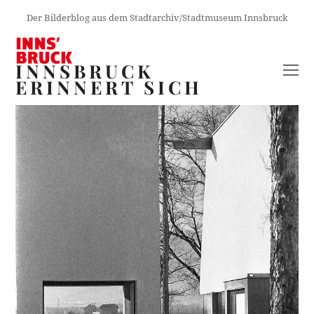
Der Bilderblog aus dem Stadtarchiv/Stadtmuseum Innsbruck
INNSBRUCK
O
ERINNERT SICH
M
M