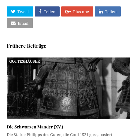
Tweet
Teilen
Plus one
Teilen
Email
Frühere Beiträge
GOTTESHÄUSER
Die Schwarzen Mander (XV.)
Die Statue Philipps des Guten, die Godl 1521 goss, basiert