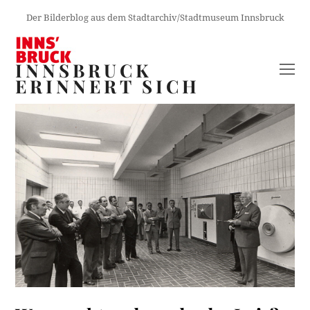
Der Bilderblog aus dem Stadtarchiv/Stadtmuseum Innsbruck
INNSBRUCK
O
ERINNERT SICH
M
M