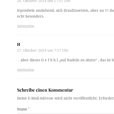
26. Oktober 2024 um 17:55 Uhr
Irgendwie anziehend, sich draufzusetzen, aber au !!! da
echt besonders.
Antworten
H
27. Oktober 2024 um 7:57 Uhr
…aber dieses G e f ü h l „auf Nadeln zu sitzen“ , das ist h
Antworten
Schreibe einen Kommentar
Deine E-Mail-Adresse wird nicht veröffentlicht.
Erforder
Name
*