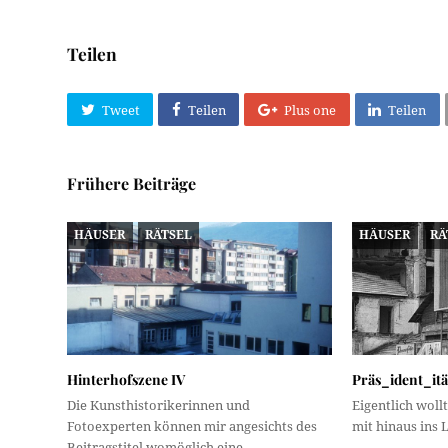
Teilen
Tweet
Teilen
Plus one
Teilen
Frühere Beiträge
HÄUSER
RÄTSEL
HÄUSER
RÄ
Hinterhofszene IV
Präs_ident_itä
Die Kunsthistorikerinnen und
Eigentlich wollt
Fotoexperten können mir angesichts des
mit hinaus ins
Beitragstitel womöglich eine