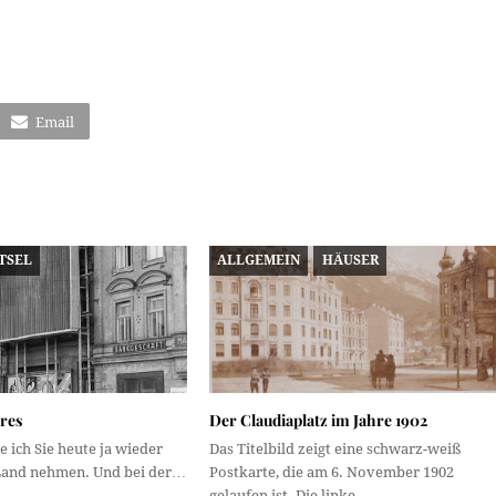
Email
TSEL
ALLGEMEIN
HÄUSER
res
Der Claudiaplatz im Jahre 1902
e ich Sie heute ja wieder
Das Titelbild zeigt eine schwarz-weiß
 Land nehmen. Und bei der…
Postkarte, die am 6. November 1902
gelaufen ist. Die linke…