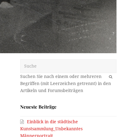
Suche
OK
Neueste Beiträge
Einblick in die städtische
Kunstsammlung_Unbekanntes
Männerportrait