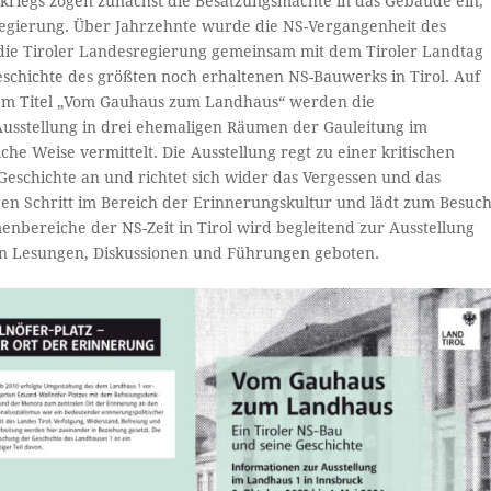
riegs zogen zunächst die Besatzungsmächte in das Gebäude ein,
sregierung. Über Jahrzehnte wurde die NS-Vergangenheit des
die Tiroler Landesregierung gemeinsam mit dem Tiroler Landtag
eschichte des größten noch erhaltenen NS-Bauwerks in Tirol. Auf
dem Titel „Vom Gauhaus zum Landhaus“ werden die
Ausstellung in drei ehemaligen Räumen der Gauleitung im
e Weise vermittelt. Die Ausstellung regt zu einer kritischen
eschichte an und richtet sich wider das Vergessen und das
gen Schritt im Bereich der Erinnerungskultur und lädt zum Besuc
enbereiche der NS-Zeit in Tirol wird begleitend zur Ausstellung
n Lesungen, Diskussionen und Führungen geboten.