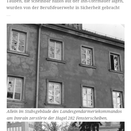
Tauben, die scheinbar hilflos auf der Inn-Ufermauer lagen,
wurden von der Berufsfeuerwehr in Sicherheit gebracht
…
Allein im Stabsgebäude des Landesgendarmeriekommandos
am Innrain zerstörte der Hagel 282 Fensterscheiben.