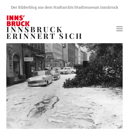
Der Bilderblog aus dem Stadtarchiv/Stadtmuseum Innsbruck
INNSBRUCK
O
ERINNERT SICH
M
M