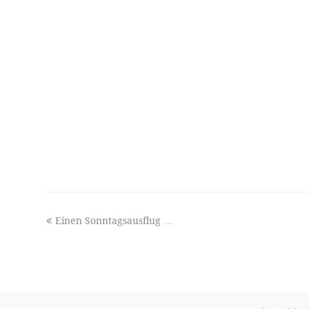
previous
Einen Sonntagsausflug …
post: