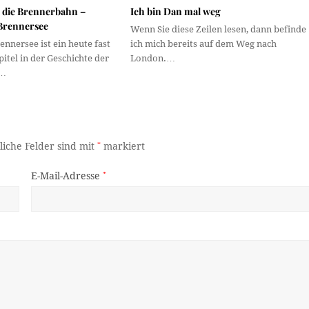
 die Brennerbahn –
Ich bin Dan mal weg
 Brennersee
Wenn Sie diese Zeilen lesen, dann befinde
nnersee ist ein heute fast
ich mich bereits auf dem Weg nach
itel in der Geschichte der
London.…
–…
liche Felder sind mit
*
markiert
E-Mail-Adresse
*