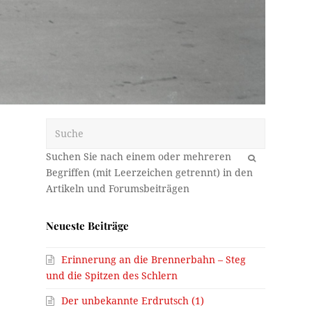
Suche
OK
Neueste Beiträge
Erinnerung an die Brennerbahn – Steg
und die Spitzen des Schlern
Der unbekannte Erdrutsch (1)