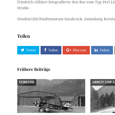
Friedrich Göhlert fotografierte den Bus vom Typ Perl L6
Straße.
(Stadtarchiv/Stadtmuseum Innsbruck, Sammlung Kreutz
Teilen
Tweet
Teilen
Plus one
Teilen
Frühere Beiträge
VERKEHR
ARBEIT UND 