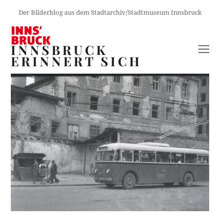
Der Bilderblog aus dem Stadtarchiv/Stadtmuseum Innsbruck
INNSBRUCK
O
ERINNERT SICH
M
M