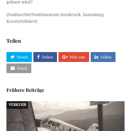
gebaut wird?
(Stadtarchiv/Stadtmuseum Innsbruck, Sammlung
Kreutz/Göhlert)
Teilen
Tweet
Teilen
Plus one
Teilen
Email
Frühere Beiträge
VERKEHR