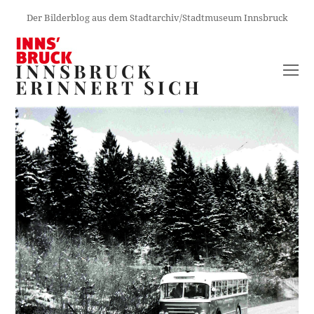
Der Bilderblog aus dem Stadtarchiv/Stadtmuseum Innsbruck
INNSBRUCK
O
ERINNERT SICH
M
M