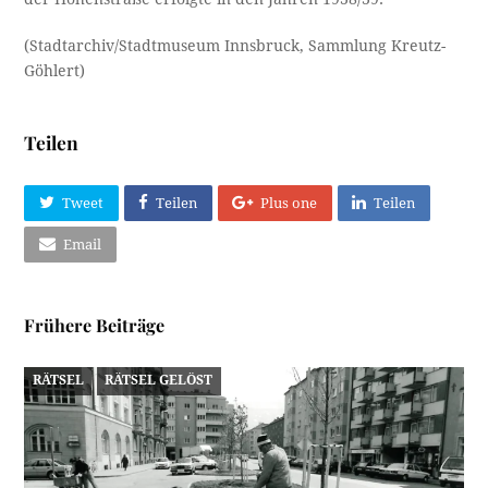
(Stadtarchiv/Stadtmuseum Innsbruck, Sammlung Kreutz-
Göhlert)
Teilen
Tweet
Teilen
Plus one
Teilen
Email
Frühere Beiträge
RÄTSEL
RÄTSEL GELÖST