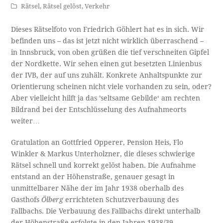
Rätsel
,
Rätsel gelöst
,
Verkehr
Dieses Rätselfoto von Friedrich Göhlert hat es in sich. Wir
befinden uns – das ist jetzt nicht wirklich überraschend –
in Innsbruck, von oben grüßen die tief verschneiten Gipfel
der Nordkette. Wir sehen einen gut besetzten Linienbus
der IVB, der auf uns zuhält. Konkrete Anhaltspunkte zur
Orientierung scheinen nicht viele vorhanden zu sein, oder?
Aber vielleicht hilft ja das ’seltsame Gebilde‘ am rechten
Bildrand bei der Entschlüsselung des Aufnahmeorts
weiter…
Gratulation an Gottfried Opperer, Pension Heis, Flo
Winkler & Markus Unterholzner, die dieses schwierige
Rätsel schnell und korrekt gelöst haben. Die Aufnahme
entstand an der Höhenstraße, genauer gesagt in
unmittelbarer Nähe der im Jahr 1938 oberhalb des
Gasthofs
Ölberg
errichteten Schutzverbauung des
Fallbachs. Die Verbauung des Fallbachs direkt unterhalb
der Höhenstraße erfolgte in den Jahren 1938/39.