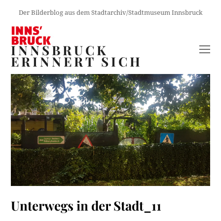
Der Bilderblog aus dem Stadtarchiv/Stadtmuseum Innsbruck
INNSBRUCK
O
ERINNERT SICH
M
M
Unterwegs in der Stadt_11